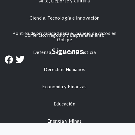
Arte, Deporte y Cultura
Ciencia, Tecnología e Innovación
Política de privacidad para el manejo de datos en
Comercio, Negocio y Emprendimiento
Gob.pe
Síguenos
Defensa, Seguridad y Justicia
Derechos Humanos
Economía y Finanzas
Educación
Energía y Minas