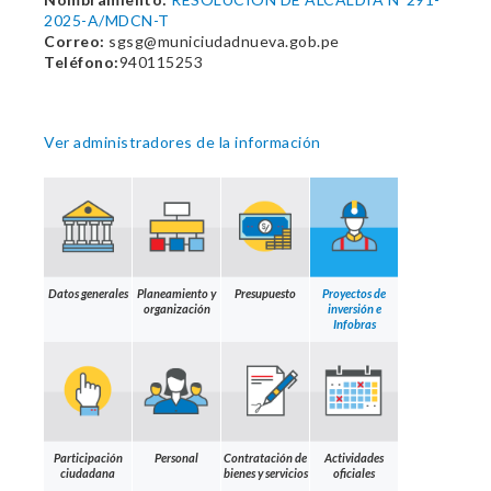
2025-A/MDCN-T
Correo:
sgsg@municiudadnueva.gob.pe
Teléfono:
940115253
Ver administradores de la información
Datos generales
Planeamiento y
Presupuesto
Proyectos de
organización
inversión e
Infobras
Participación
Personal
Contratación de
Actividades
ciudadana
bienes y servicios
oficiales