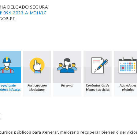
RIA DELGADO SEGURA
º 096-2023-A-MDH/LC
GOB.PE
royectos de
Participación
Personal
Contratación de
Actividades
sión e Infobras
ciudadana
bienes y servicios
oficiales
N
cursos públicos para generar, mejorar o recuperar bienes o servic