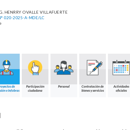
. HENRRY OVALLE VILLAFUERTE
° 020-2025-A-MDE/LC
e
royectos de
Participación
Personal
Contratación de
Actividades
sión e Infobras
ciudadana
bienes y servicios
oficiales
N