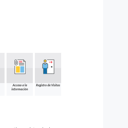
Acceso a la
Registro de Visitas
información