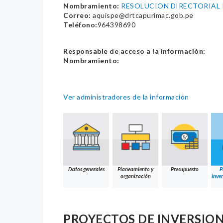
Nombramiento:
RESOLUCION DIRECTORIAL 
Correo:
aquispe@drtcapurimac.gob.pe
Teléfono:
964398690
Responsable de acceso a la información:
Nombramiento:
Ver administradores de la información
Datos generales
Planeamiento y
Presupuesto
P
organización
inver
PROYECTOS DE INVERSIO