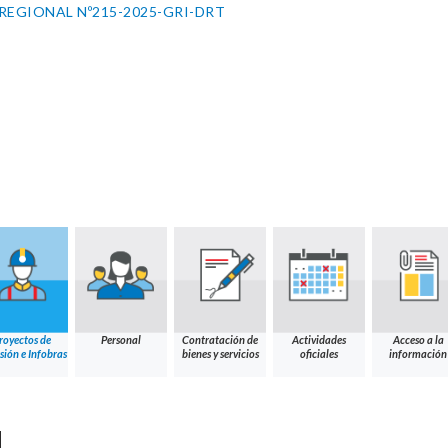
REGIONAL Nº215-2025-GRI-DRT
royectos de
Personal
Contratación de
Actividades
Acceso a la
sión e Infobras
bienes y servicios
oficiales
información
N