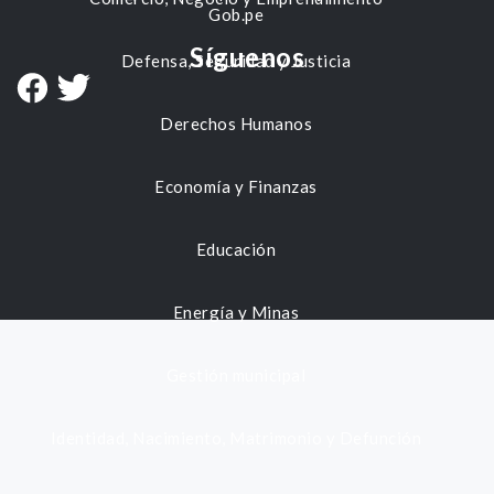
Gob.pe
Síguenos
Defensa, Seguridad y Justicia
Derechos Humanos
Economía y Finanzas
Educación
Energía y Minas
Gestión municipal
Identidad, Nacimiento, Matrimonio y Defunción