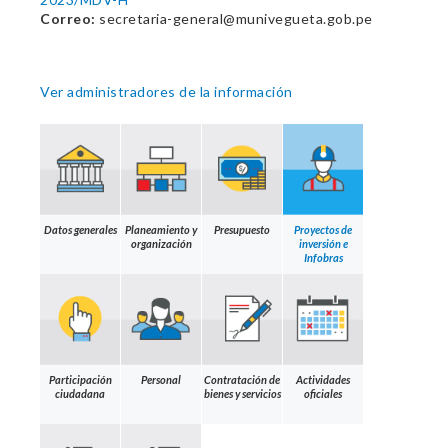
Correo:
secretaria-general@munivegueta.gob.pe
Ver administradores de la información
Datos generales
Planeamiento y
Presupuesto
Proyectos de
organización
inversión e
Infobras
Participación
Personal
Contratación de
Actividades
ciudadana
bienes y servicios
oficiales