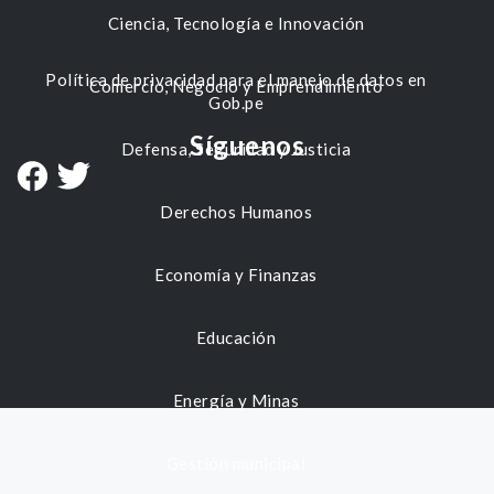
Ciencia, Tecnología e Innovación
Política de privacidad para el manejo de datos en
Comercio, Negocio y Emprendimiento
Gob.pe
Síguenos
Defensa, Seguridad y Justicia
Derechos Humanos
Economía y Finanzas
Educación
Energía y Minas
Gestión municipal