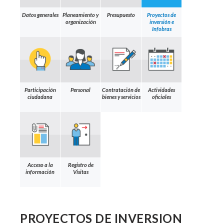
Datos generales
Planeamiento y
Presupuesto
Proyectos de
organización
inversión e
Infobras
Participación
Personal
Contratación de
Actividades
ciudadana
bienes y servicios
oficiales
Acceso a la
Registro de
información
Visitas
PROYECTOS DE INVERSION