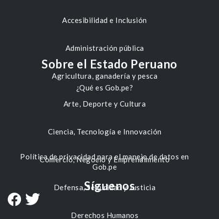
Accesibilidad e Inclusión
Administración pública
Sobre el Estado Peruano
Agricultura, ganadería y pesca
¿Qué es Gob.pe?
Arte, Deporte y Cultura
Ciencia, Tecnología e Innovación
Política de privacidad para el manejo de datos en
Comercio, Negocio y Emprendimiento
Gob.pe
Síguenos
Defensa, Seguridad y Justicia
Derechos Humanos