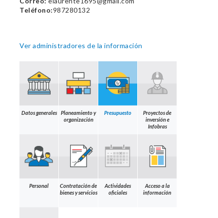
Correo:
elaurente1695@gmail.com
Teléfono:
987280132
Ver administradores de la información
Datos generales
Planeamiento y
Presupuesto
Proyectos de
organización
inversión e
Infobras
Personal
Contratación de
Actividades
Acceso a la
bienes y servicios
oficiales
información