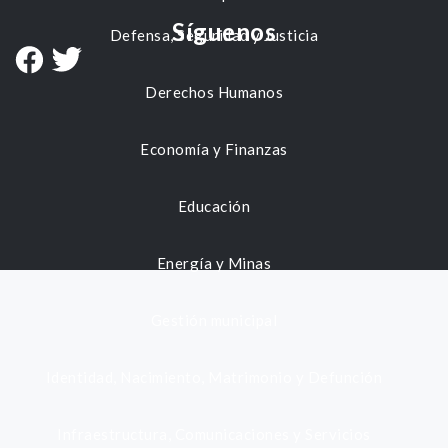
Síguenos
Defensa, Seguridad y Justicia
Derechos Humanos
Economía y Finanzas
Educación
Energía y Minas
Gestión municipal
Identidad, Nacimiento, Matrimonio y Defunción
Infraestructura, Comunicaciones y Servicios