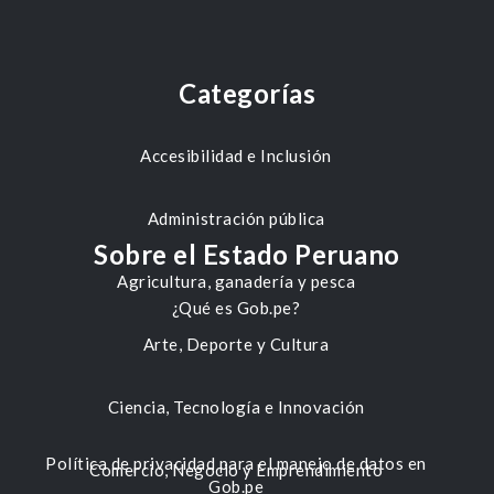
Categorías
Accesibilidad e Inclusión
Administración pública
Sobre el Estado Peruano
Agricultura, ganadería y pesca
¿Qué es Gob.pe?
Arte, Deporte y Cultura
Ciencia, Tecnología e Innovación
Política de privacidad para el manejo de datos en
Comercio, Negocio y Emprendimiento
Gob.pe