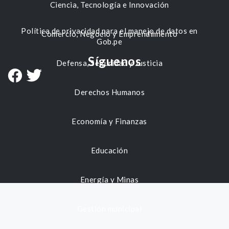
Ciencia, Tecnología e Innovación
Política de privacidad para el manejo de datos en
Comercio, Negocio y Emprendimiento
Gob.pe
Síguenos
Defensa, Seguridad y Justicia
Derechos Humanos
Economía y Finanzas
Educación
Energía y Minas
Gestión municipal