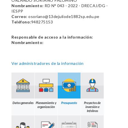
ORLANDO SORIANO PALOMINO
Nombramiento:
RD N° 043 - 2022 - DRECAJ/DG -
IESPP
Correo:
osoriano@13dejuliode1882sp.edu.pe
Teléfono:
948275153
Responsable de acceso a la información:
Nombramiento:
Ver administradores de la información
Datos generales
Planeamiento y
Presupuesto
Proyectos de
organización
inversión e
Infobras