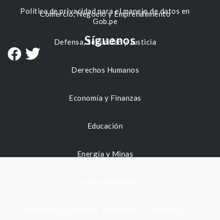
Política de privacidad para el manejo de datos en
Comercio, Negocio y Emprendimiento
Gob.pe
Síguenos
Defensa, Seguridad y Justicia
Derechos Humanos
Economía y Finanzas
Educación
Energía y Minas
Gestión municipal
Identidad, Nacimiento, Matrimonio y Defunción