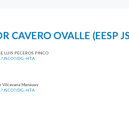
OR CAVERO OVALLE (EESP J
SE LUIS PECEROS PINCO
úb.?JSCO?/DG.-HTA
e Vilcavana Manayay
úb.?JSCO?/DG.-HTA