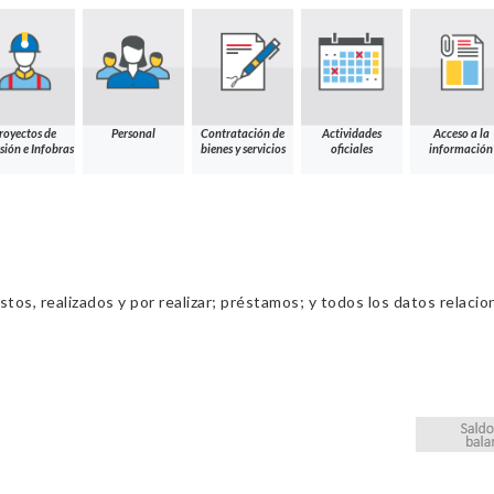
royectos de
Personal
Contratación de
Actividades
Acceso a la
sión e Infobras
bienes y servicios
oficiales
información
os, realizados y por realizar; préstamos; y todos los datos relacio