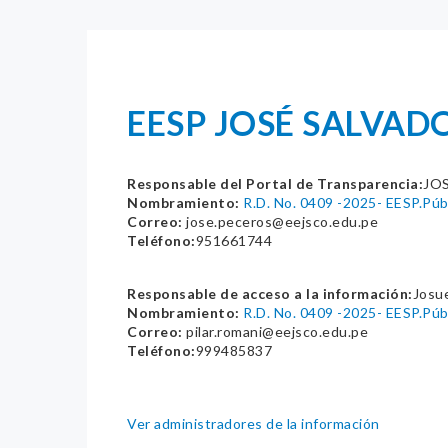
EESP JOSÉ SALVAD
Responsable del Portal de Transparencia:
JO
Nombramiento:
R.D. No. 0409 -2025- EESP.P
Correo:
jose.peceros@eejsco.edu.pe
Teléfono:
951661744
Responsable de acceso a la información:
Josu
Nombramiento:
R.D. No. 0409 -2025- EESP.P
Correo:
pilar.romani@eejsco.edu.pe
Teléfono:
999485837
Ver administradores de la información