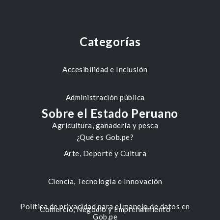
Categorías
Accesibilidad e Inclusión
Administración pública
Sobre el Estado Peruano
Agricultura, ganadería y pesca
¿Qué es Gob.pe?
Arte, Deporte y Cultura
Ciencia, Tecnología e Innovación
Política de privacidad para el manejo de datos en
Comercio, Negocio y Emprendimiento
Gob.pe