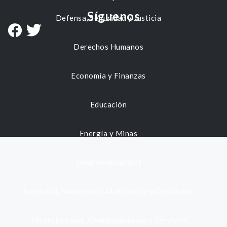
Síguenos
Defensa, Seguridad y Justicia
Derechos Humanos
Economía y Finanzas
Educación
Energía y Minas
Gestión municipal
Identidad, Nacimiento, Matrimonio y Defunción
Infraestructura, Comunicaciones y Servicios