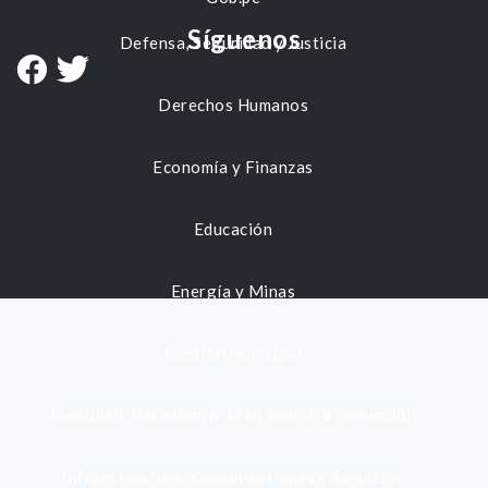
Síguenos
Defensa, Seguridad y Justicia
Derechos Humanos
Economía y Finanzas
Educación
Energía y Minas
Gestión municipal
Identidad, Nacimiento, Matrimonio y Defunción
Infraestructura, Comunicaciones y Servicios