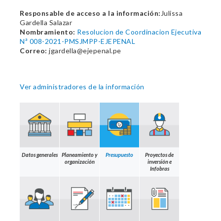
Responsable de acceso a la información:
Julissa
Gardella Salazar
Nombramiento:
Resolucion de Coordinacion Ejecutiva
Nª 008-2021-PMSJMPP-EJEPENAL
Correo:
jgardella@ejepenal.pe
Ver administradores de la información
Datos generales
Planeamiento y
Presupuesto
Proyectos de
organización
inversión e
Infobras