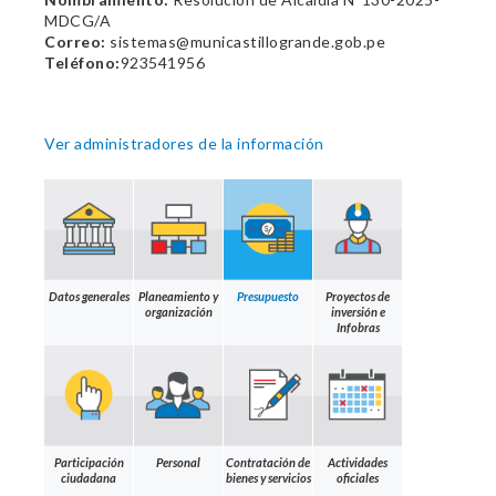
MDCG/A
Correo:
sistemas@municastillogrande.gob.pe
Teléfono:
923541956
Ver administradores de la información
Datos generales
Planeamiento y
Presupuesto
Proyectos de
organización
inversión e
Infobras
Participación
Personal
Contratación de
Actividades
ciudadana
bienes y servicios
oficiales