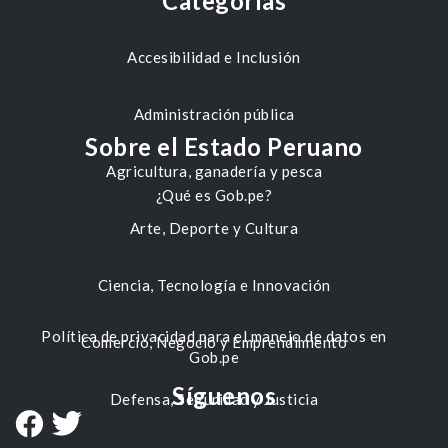
Categorías
Accesibilidad e Inclusión
Administración pública
Sobre el Estado Peruano
Agricultura, ganadería y pesca
¿Qué es Gob.pe?
Arte, Deporte y Cultura
Ciencia, Tecnología e Innovación
Política de privacidad para el manejo de datos en
Comercio, Negocio y Emprendimiento
Gob.pe
Síguenos
Defensa, Seguridad y Justicia