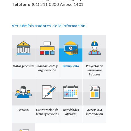
Teléfono:
(01) 311 0300 Anexo 1401
Ver administradores de la información
Datos generales
Planeamiento y
Presupuesto
Proyectos de
organización
inversión e
Infobras
Personal
Contratación de
Actividades
Acceso a la
bienes y servicios
oficiales
información