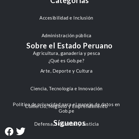
Categorías
Accesibilidad e Inclusión
Administración pública
Sobre el Estado Peruano
Agricultura, ganadería y pesca
¿Qué es Gob.pe?
Arte, Deporte y Cultura
Ciencia, Tecnología e Innovación
Política de privacidad para el manejo de datos en
Comercio, Negocio y Emprendimiento
Gob.pe
Síguenos
Defensa, Seguridad y Justicia