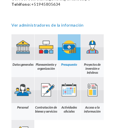
Teléfono:
+51945805634
Ver administradores de la información
Datos generales
Planeamiento y
Presupuesto
Proyectos de
organización
inversión e
Infobras
Personal
Contratación de
Actividades
Acceso a la
bienes y servicios
oficiales
información