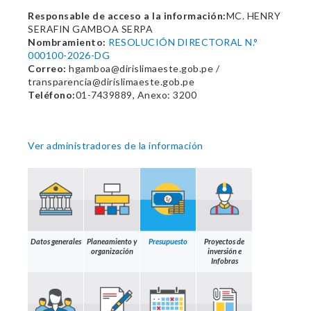
Responsable de acceso a la información:
MC. HENRY
SERAFIN GAMBOA SERPA
Nombramiento:
RESOLUCIÓN DIRECTORAL N.°
000100-2026-DG
Correo:
hgamboa@dirislimaeste.gob.pe /
transparencia@dirislimaeste.gob.pe
Teléfono:
01-7439889, Anexo: 3200
Ver administradores de la información
Datos generales
Planeamiento y
Presupuesto
Proyectos de
organización
inversión e
Infobras