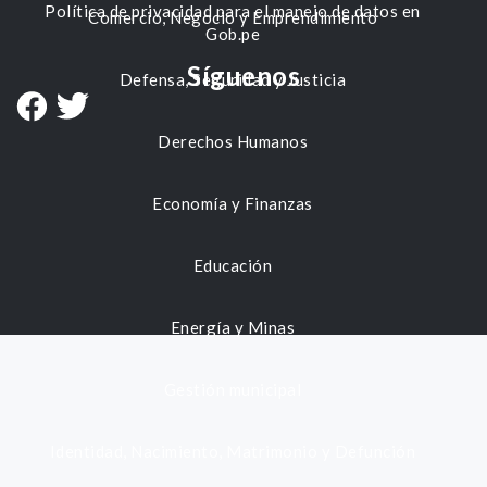
Política de privacidad para el manejo de datos en
Comercio, Negocio y Emprendimiento
Gob.pe
Síguenos
Defensa, Seguridad y Justicia
Derechos Humanos
Economía y Finanzas
Educación
Energía y Minas
Gestión municipal
Identidad, Nacimiento, Matrimonio y Defunción