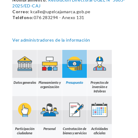
2025/ED-CAJ
Correo:
kcalle@ugelcajamarca.gob.pe
Teléfono:
076 283294 - Anexo 131
Ver administradores de la información
Datos generales
Planeamiento y
Presupuesto
Proyectos de
organización
inversión e
Infobras
Participación
Personal
Contratación de
Actividades
ciudadana
bienes y servicios
oficiales