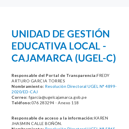
UNIDAD DE GESTIÓN
EDUCATIVA LOCAL -
CAJAMARCA (UGEL-C)
Responsable del Portal de Transparencia:
FREDY
ARTURO GARCIA TORRES
Nombramiento:
Resolución Directoral UGEL N° 4899-
2020/ED-CAJ
Correo:
fgarcia@ugelcajamarca.gob.pe
Teléfono:
076 283294 - Anexo 118
Responsable de acceso a la información:
KAREN
JHASMIN CALLE BOÑÓN.
Nombramiento:
Resolución Directoral UGEL N° 5865-