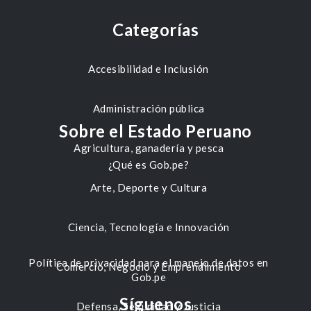
Categorías
Accesibilidad e Inclusión
Administración pública
Sobre el Estado Peruano
Agricultura, ganadería y pesca
¿Qué es Gob.pe?
Arte, Deporte y Cultura
Ciencia, Tecnología e Innovación
Política de privacidad para el manejo de datos en
Comercio, Negocio y Emprendimiento
Gob.pe
Síguenos
Defensa, Seguridad y Justicia