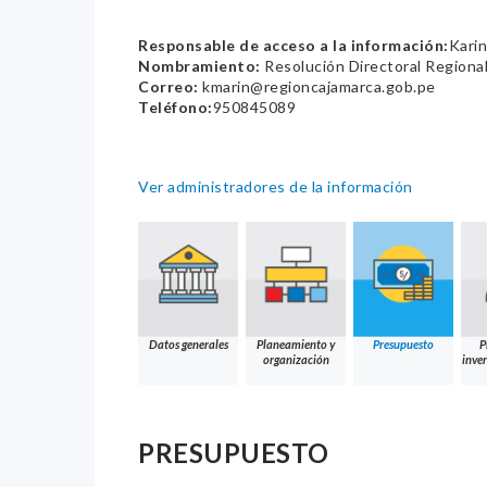
Responsable de acceso a la información:
Karin
Nombramiento:
Resolución Directoral Region
Correo:
kmarin@regioncajamarca.gob.pe
Teléfono:
950845089
Ver administradores de la información
Datos generales
Planeamiento y
Presupuesto
P
organización
inver
PRESUPUESTO