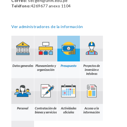
Correo:
secgen@unm.edu.pe
Teléfono:
4269677 anexo 1104
Ver administradores de la información
Datos generales
Planeamiento y
Presupuesto
Proyectos de
organización
inversión e
Infobras
Personal
Contratación de
Actividades
Acceso a la
bienes y servicios
oficiales
información