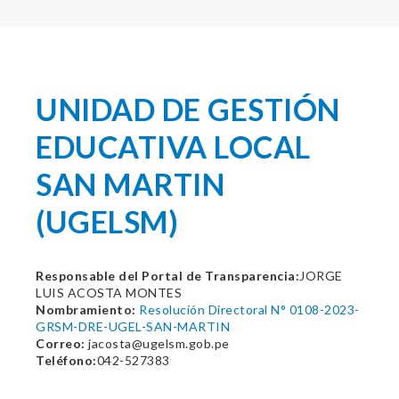
UNIDAD DE GESTIÓN
EDUCATIVA LOCAL
SAN MARTIN
(UGELSM)
Responsable del Portal de Transparencia:
JORGE
LUIS ACOSTA MONTES
Nombramiento:
Resolución Directoral N° 0108-2023-
GRSM-DRE-UGEL-SAN-MARTIN
Correo:
jacosta@ugelsm.gob.pe
Teléfono:
042-527383