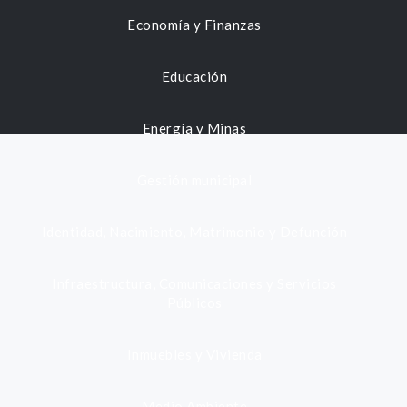
Economía y Finanzas
Educación
Energía y Minas
Gestión municipal
Identidad, Nacimiento, Matrimonio y Defunción
Infraestructura, Comunicaciones y Servicios
Públicos
Inmuebles y Vivienda
Medio Ambiente