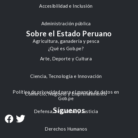
Accesibilidad e Inclusión
Administración pública
Sobre el Estado Peruano
Agricultura, ganadería y pesca
¿Qué es Gob.pe?
Arte, Deporte y Cultura
Ciencia, Tecnología e Innovación
Política de privacidad para el manejo de datos en
Comercio, Negocio y Emprendimiento
Gob.pe
Síguenos
Defensa, Seguridad y Justicia
Derechos Humanos