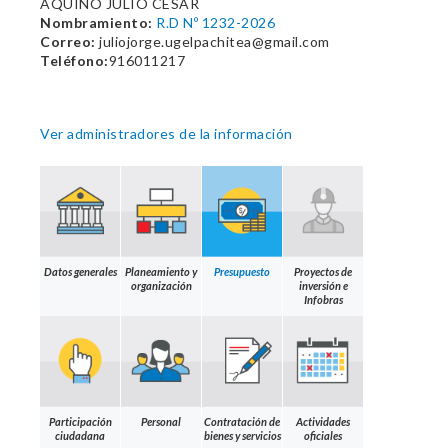
AQUINO JULIO CESAR
Nombramiento:
R.D Nº 1232-2026
Correo:
juliojorge.ugelpachitea@gmail.com
Teléfono:
916011217
Ver administradores de la información
Datos generales
Planeamiento y
Presupuesto
Proyectos de
organización
inversión e
Infobras
Participación
Personal
Contratación de
Actividades
ciudadana
bienes y servicios
oficiales