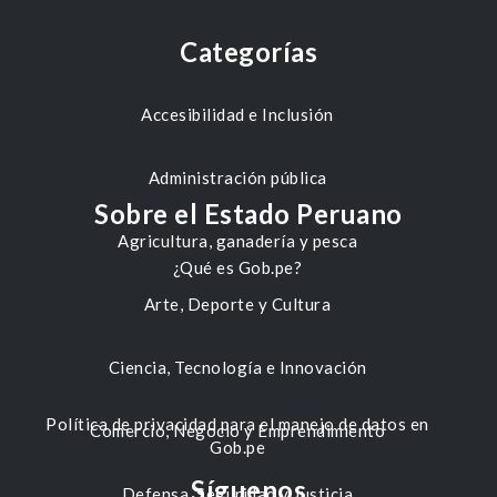
Categorías
Accesibilidad e Inclusión
Administración pública
Sobre el Estado Peruano
Agricultura, ganadería y pesca
¿Qué es Gob.pe?
Arte, Deporte y Cultura
Ciencia, Tecnología e Innovación
Política de privacidad para el manejo de datos en
Comercio, Negocio y Emprendimiento
Gob.pe
Síguenos
Defensa, Seguridad y Justicia