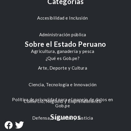
Categorías
Accesibilidad e Inclusión
Administración pública
Sobre el Estado Peruano
Agricultura, ganadería y pesca
¿Qué es Gob.pe?
Arte, Deporte y Cultura
Ciencia, Tecnología e Innovación
Política de privacidad para el manejo de datos en
Comercio, Negocio y Emprendimiento
Gob.pe
Síguenos
Defensa, Seguridad y Justicia