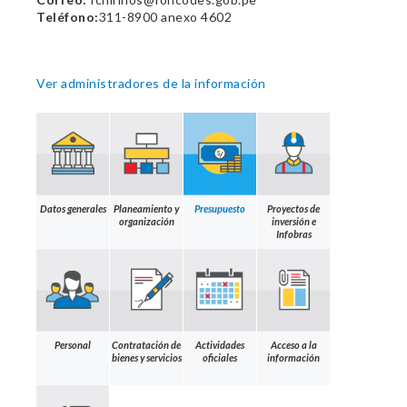
Teléfono:
311-8900 anexo 4602
Ver administradores de la información
Datos generales
Planeamiento y
Presupuesto
Proyectos de
organización
inversión e
Infobras
Personal
Contratación de
Actividades
Acceso a la
bienes y servicios
oficiales
información