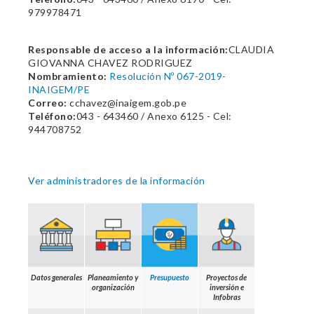
979978471
Responsable de acceso a la información:
CLAUDIA
GIOVANNA CHAVEZ RODRIGUEZ
Nombramiento:
Resolución Nº 067-2019-
INAIGEM/PE
Correo:
cchavez@inaigem.gob.pe
Teléfono:
043 - 643460 / Anexo 6125 - Cel:
944708752
Ver administradores de la información
Datos generales
Planeamiento y
Presupuesto
Proyectos de
organización
inversión e
Infobras