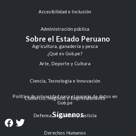
Accesibilidad e Inclusión
Administración pública
Sobre el Estado Peruano
Agricultura, ganadería y pesca
¿Qué es Gob.pe?
Arte, Deporte y Cultura
Ciencia, Tecnología e Innovación
Política de privacidad para el manejo de datos en
Comercio, Negocio y Emprendimiento
Gob.pe
Síguenos
Defensa, Seguridad y Justicia
Derechos Humanos