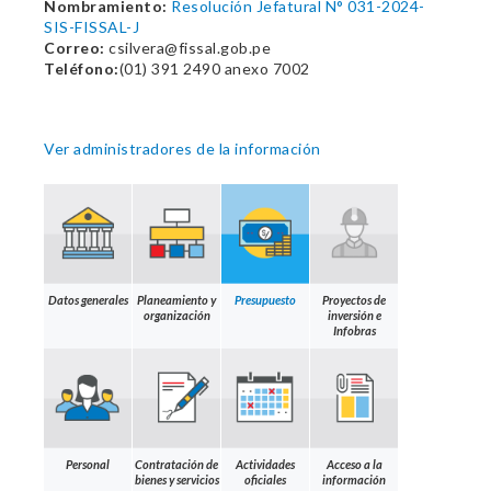
Nombramiento:
Resolución Jefatural N° 031-2024-
SIS-FISSAL-J
Correo:
csilvera@fissal.gob.pe
Teléfono:
(01) 391 2490 anexo 7002
Ver administradores de la información
Datos generales
Planeamiento y
Presupuesto
Proyectos de
organización
inversión e
Infobras
Personal
Contratación de
Actividades
Acceso a la
bienes y servicios
oficiales
información