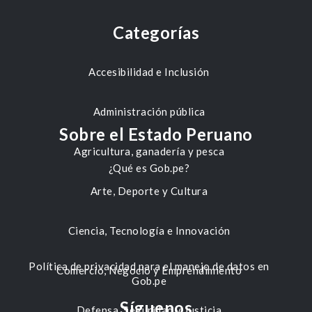
Categorías
Accesibilidad e Inclusión
Administración pública
Sobre el Estado Peruano
Agricultura, ganadería y pesca
¿Qué es Gob.pe?
Arte, Deporte y Cultura
Ciencia, Tecnología e Innovación
Política de privacidad para el manejo de datos en
Comercio, Negocio y Emprendimiento
Gob.pe
Síguenos
Defensa, Seguridad y Justicia