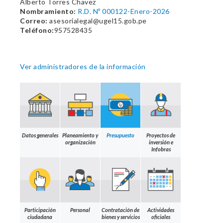
Alberto Torres Chavez
Nombramiento:
R.D. Nº 000122-Enero-2026
Correo:
asesorialegal@ugel15.gob.pe
Teléfono:
957528435
Ver administradores de la información
Datos generales
Planeamiento y
Presupuesto
Proyectos de
organización
inversión e
Infobras
Participación
Personal
Contratación de
Actividades
ciudadana
bienes y servicios
oficiales