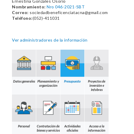
Ernestina Gonzales Osorio
Nombramiento:
Nro 046-2021-SBT
Correo:
sociedadbeneficenciatacna@gmail.com
Teléfono:
(052)-411031
Ver administradores de la información
Datos generales
Planeamiento y
Presupuesto
Proyectos de
organización
inversión e
Infobras
Personal
Contratación de
Actividades
Acceso a la
bienes y servicios
oficiales
información