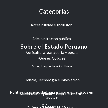
Categorías
Accesibilidad e Inclusión
Administración pública
Sobre el Estado Peruano
Agricultura, ganadería y pesca
¿Qué es Gob.pe?
Arte, Deporte y Cultura
Ciencia, Tecnología e Innovación
Política de privacidad para el manejo de datos en
Comercio, Negocio y Emprendimiento
Gob.pe
Síguenos
Defensa, Seguridad y Justicia