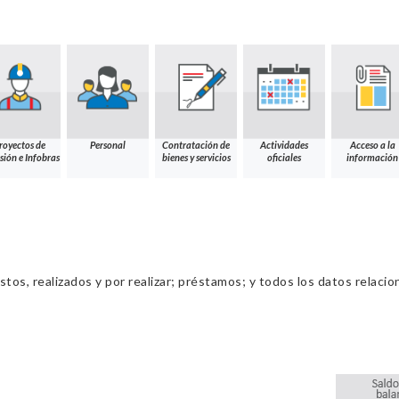
royectos de
Personal
Contratación de
Actividades
Acceso a la
sión e Infobras
bienes y servicios
oficiales
información
os, realizados y por realizar; préstamos; y todos los datos relacio