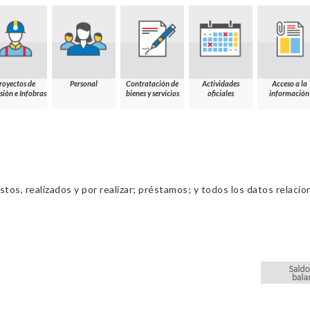
royectos de
Personal
Contratación de
Actividades
Acceso a la
sión e Infobras
bienes y servicios
oficiales
información
os, realizados y por realizar; préstamos; y todos los datos relacio