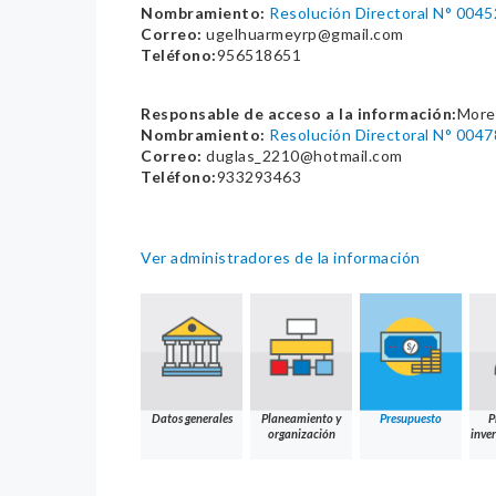
Nombramiento:
Resolución Directoral N° 004
Correo:
ugelhuarmeyrp@gmail.com
Teléfono:
956518651
Responsable de acceso a la información:
More
Nombramiento:
Resolución Directoral N° 004
Correo:
duglas_2210@hotmail.com
Teléfono:
933293463
Ver administradores de la información
Datos generales
Planeamiento y
Presupuesto
P
organización
inver