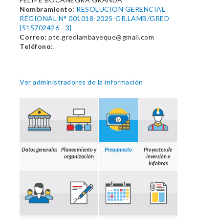
Nombramiento:
RESOLUCION GERENCIAL
REGIONAL N° 001018-2025-GR.LAMB/GRED
[515702426 - 3]
Correo:
pte.gredlambayeque@gmail.com
Teléfono:
.
Ver administradores de la información
Datos generales
Planeamiento y
Presupuesto
Proyectos de
organización
inversión e
Infobras