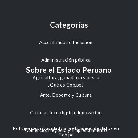
Categorías
Accesibilidad e Inclusión
Administración pública
Sobre el Estado Peruano
Agricultura, ganadería y pesca
¿Qué es Gob.pe?
Arte, Deporte y Cultura
Ciencia, Tecnología e Innovación
Política de privacidad para el manejo de datos en
Comercio, Negocio y Emprendimiento
Gob.pe