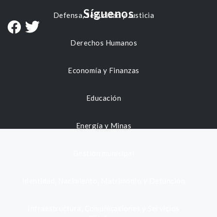
Síguenos
Defensa, Seguridad y Justicia
Derechos Humanos
Economía y Finanzas
Educación
Energía y Minas
Gestión municipal
Identidad, Nacimiento, Matrimonio y Defunción
Infraestructura, Comunicaciones y Servicios