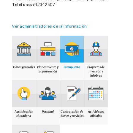
Teléfono:
942342507
Ver administradores de la información
Datos generales
Planeamiento y
Presupuesto
Proyectos de
organización
inversión e
Infobras
Participación
Personal
Contratación de
Actividades
ciudadana
bienes y servicios
oficiales