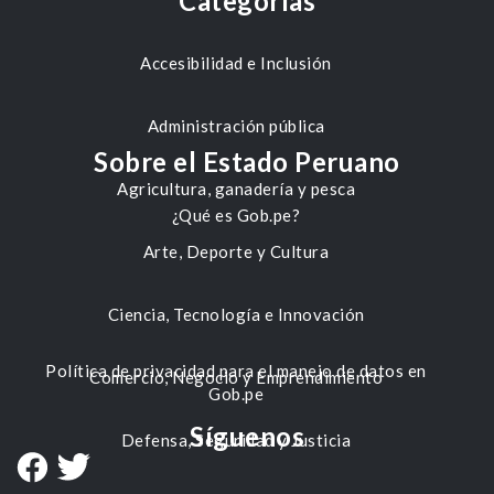
Categorías
Accesibilidad e Inclusión
Administración pública
Sobre el Estado Peruano
Agricultura, ganadería y pesca
¿Qué es Gob.pe?
Arte, Deporte y Cultura
Ciencia, Tecnología e Innovación
Política de privacidad para el manejo de datos en
Comercio, Negocio y Emprendimiento
Gob.pe
Síguenos
Defensa, Seguridad y Justicia