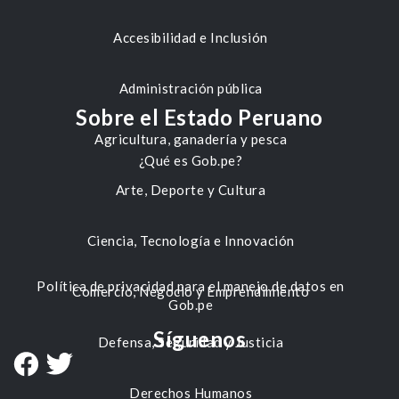
Accesibilidad e Inclusión
Administración pública
Sobre el Estado Peruano
Agricultura, ganadería y pesca
¿Qué es Gob.pe?
Arte, Deporte y Cultura
Ciencia, Tecnología e Innovación
Política de privacidad para el manejo de datos en
Comercio, Negocio y Emprendimiento
Gob.pe
Síguenos
Defensa, Seguridad y Justicia
Derechos Humanos