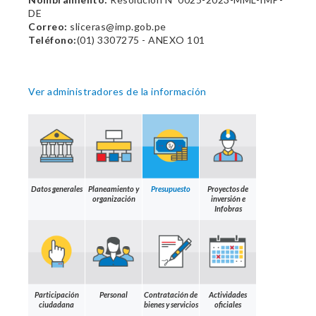
DE
Correo:
sliceras@imp.gob.pe
Teléfono:
(01) 3307275 - ANEXO 101
Ver administradores de la información
Datos generales
Planeamiento y
Presupuesto
Proyectos de
organización
inversión e
Infobras
Participación
Personal
Contratación de
Actividades
ciudadana
bienes y servicios
oficiales