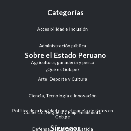
Categorías
Accesibilidad e Inclusión
Administración pública
Sobre el Estado Peruano
Agricultura, ganadería y pesca
¿Qué es Gob.pe?
Arte, Deporte y Cultura
Ciencia, Tecnología e Innovación
Política de privacidad para el manejo de datos en
Comercio, Negocio y Emprendimiento
Gob.pe
Síguenos
Defensa, Seguridad y Justicia