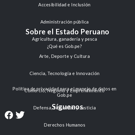
Accesibilidad e Inclusión
Administración pública
Sobre el Estado Peruano
Agricultura, ganadería y pesca
¿Qué es Gob.pe?
Arte, Deporte y Cultura
Ciencia, Tecnología e Innovación
Política de privacidad para el manejo de datos en
Comercio, Negocio y Emprendimiento
Gob.pe
Síguenos
Defensa, Seguridad y Justicia
Derechos Humanos