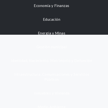
Economía y Finanzas
Educación
Energía y Minas
Gestión municipal
Identidad, Nacimiento, Matrimonio y Defunción
Infraestructura, Comunicaciones y Servicios
Públicos
Inmuebles y Vivienda
Medio Ambiente