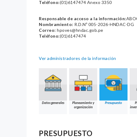
Teléfono:
(01)6147474 Anexo 3350
Responsable de acceso a la información:
ABO
Nombramiento:
R.D.Nº 005-2026-HNDAC-DG
Correo:
hpoves@hndac.gob.pe
Teléfono:
(01)6147474
Ver administradores de la información
Datos generales
Planeamiento y
Presupuesto
P
organización
inver
PRESUPUESTO