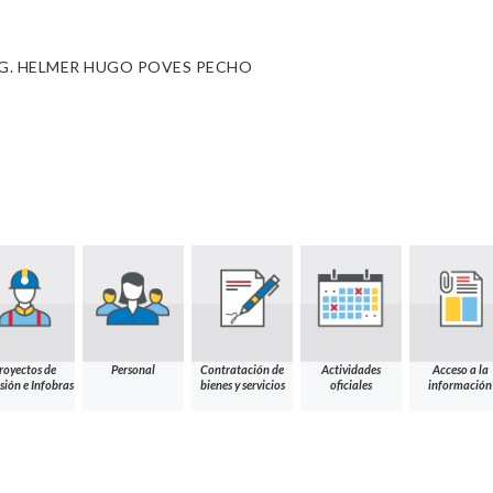
G. HELMER HUGO POVES PECHO
royectos de
Personal
Contratación de
Actividades
Acceso a la
sión e Infobras
bienes y servicios
oficiales
información