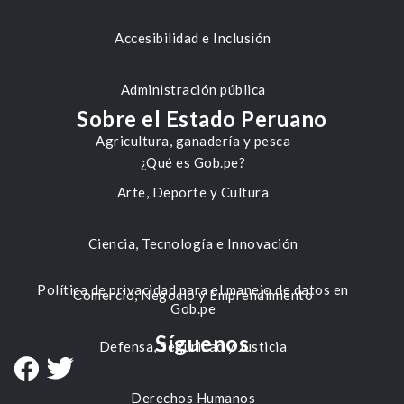
Accesibilidad e Inclusión
Administración pública
Sobre el Estado Peruano
Agricultura, ganadería y pesca
¿Qué es Gob.pe?
Arte, Deporte y Cultura
Ciencia, Tecnología e Innovación
Política de privacidad para el manejo de datos en
Comercio, Negocio y Emprendimiento
Gob.pe
Síguenos
Defensa, Seguridad y Justicia
Derechos Humanos