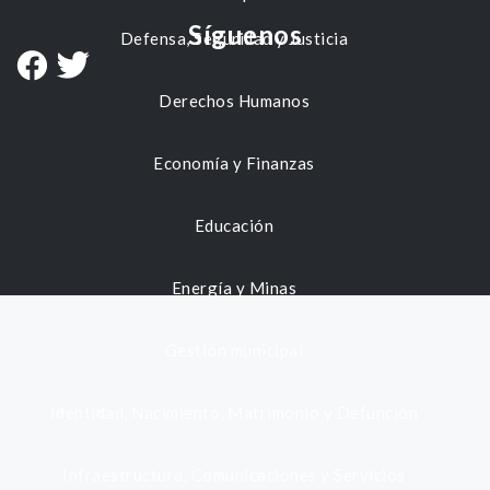
Síguenos
Defensa, Seguridad y Justicia
Derechos Humanos
Economía y Finanzas
Educación
Energía y Minas
Gestión municipal
Identidad, Nacimiento, Matrimonio y Defunción
Infraestructura, Comunicaciones y Servicios