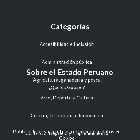
Categorías
Accesibilidad e Inclusión
Administración pública
Sobre el Estado Peruano
Agricultura, ganadería y pesca
¿Qué es Gob.pe?
Arte, Deporte y Cultura
Ciencia, Tecnología e Innovación
Política de privacidad para el manejo de datos en
Comercio, Negocio y Emprendimiento
Gob.pe