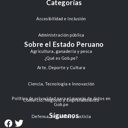
Categorías
Accesibilidad e Inclusión
Administración pública
Sobre el Estado Peruano
Agricultura, ganadería y pesca
¿Qué es Gob.pe?
Arte, Deporte y Cultura
Ciencia, Tecnología e Innovación
Política de privacidad para el manejo de datos en
Comercio, Negocio y Emprendimiento
Gob.pe
Síguenos
Defensa, Seguridad y Justicia