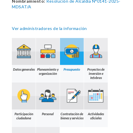
Nombramiento:
Resolución de Alcaldía N°0141-2025-
MDSAT/A
Ver administradores de la información
Datos generales
Planeamiento y
Presupuesto
Proyectos de
organización
inversión e
Infobras
Participación
Personal
Contratación de
Actividades
ciudadana
bienes y servicios
oficiales