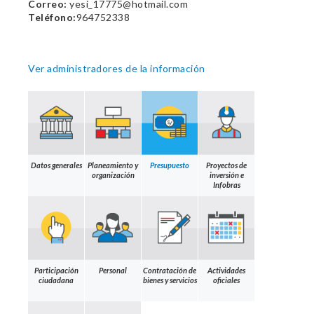
Correo:
yesi_17775@hotmail.com
Teléfono:
964752338
Ver administradores de la información
Datos generales
Planeamiento y
Presupuesto
Proyectos de
organización
inversión e
Infobras
Participación
Personal
Contratación de
Actividades
ciudadana
bienes y servicios
oficiales