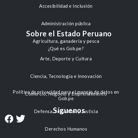
Accesibilidad e Inclusión
Administración pública
Sobre el Estado Peruano
Agricultura, ganadería y pesca
¿Qué es Gob.pe?
Arte, Deporte y Cultura
Ciencia, Tecnología e Innovación
Política de privacidad para el manejo de datos en
Comercio, Negocio y Emprendimiento
Gob.pe
Síguenos
Defensa, Seguridad y Justicia
Derechos Humanos