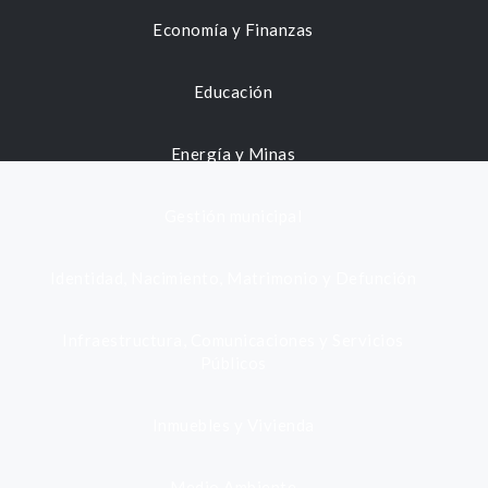
Economía y Finanzas
Educación
Energía y Minas
Gestión municipal
Identidad, Nacimiento, Matrimonio y Defunción
Infraestructura, Comunicaciones y Servicios
Públicos
Inmuebles y Vivienda
Medio Ambiente