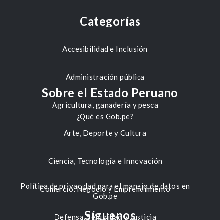
Categorías
Accesibilidad e Inclusión
Administración pública
Sobre el Estado Peruano
Agricultura, ganadería y pesca
¿Qué es Gob.pe?
Arte, Deporte y Cultura
Ciencia, Tecnología e Innovación
Política de privacidad para el manejo de datos en
Comercio, Negocio y Emprendimiento
Gob.pe
Síguenos
Defensa, Seguridad y Justicia