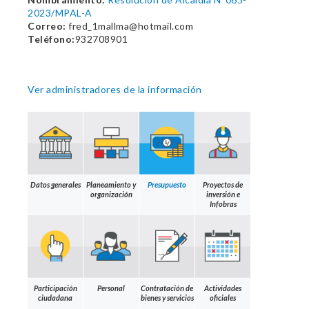
2023/MPAL-A
Correo:
fred_1mallma@hotmail.com
Teléfono:
932708901
Ver administradores de la información
Datos generales
Planeamiento y
Presupuesto
Proyectos de
organización
inversión e
Infobras
Participación
Personal
Contratación de
Actividades
ciudadana
bienes y servicios
oficiales