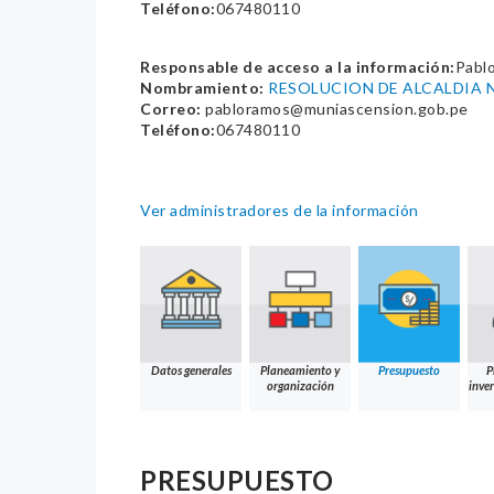
Teléfono:
067480110
Responsable de acceso a la información:
Pablo
Nombramiento:
RESOLUCION DE ALCALDIA N
Correo:
pabloramos@muniascension.gob.pe
Teléfono:
067480110
Ver administradores de la información
Datos generales
Planeamiento y
Presupuesto
P
organización
inver
PRESUPUESTO