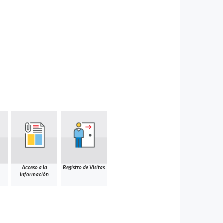
Acceso a la
Registro de Visitas
información