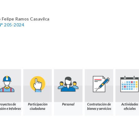
 Felipe Ramos Casavilca
° 205-2024
royectos de
Participación
Personal
Contratación de
Actividades
sión e Infobras
ciudadana
bienes y servicios
oficiales