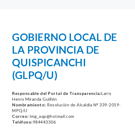
GOBIERNO LOCAL DE
LA PROVINCIA DE
QUISPICANCHI
(GLPQ/U)
Responsable del Portal de Transparencia:
Larry
Henry Miranda Guillén
Nombramiento:
Resolución de Alcaldía N° 339-2019-
MPQ/U
Correo:
lmg_aqp@hotmail.com
Teléfono:
984443306