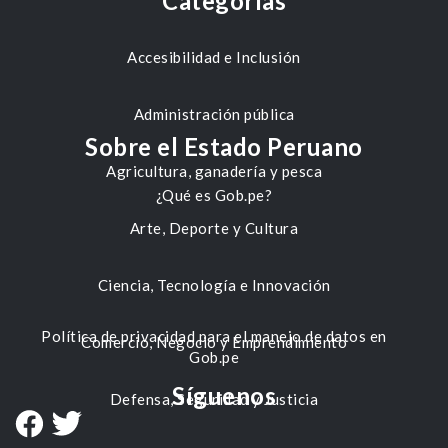
Categorías
Accesibilidad e Inclusión
Administración pública
Sobre el Estado Peruano
Agricultura, ganadería y pesca
¿Qué es Gob.pe?
Arte, Deporte y Cultura
Ciencia, Tecnología e Innovación
Política de privacidad para el manejo de datos en
Comercio, Negocio y Emprendimiento
Gob.pe
Síguenos
Defensa, Seguridad y Justicia