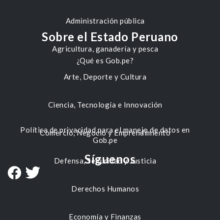
Administración pública
Sobre el Estado Peruano
Agricultura, ganadería y pesca
¿Qué es Gob.pe?
Arte, Deporte y Cultura
Ciencia, Tecnología e Innovación
Política de privacidad para el manejo de datos en
Comercio, Negocio y Emprendimiento
Gob.pe
Síguenos
Defensa, Seguridad y Justicia
Derechos Humanos
Economía y Finanzas