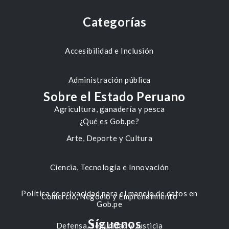
Categorías
Accesibilidad e Inclusión
Administración pública
Sobre el Estado Peruano
Agricultura, ganadería y pesca
¿Qué es Gob.pe?
Arte, Deporte y Cultura
Ciencia, Tecnología e Innovación
Política de privacidad para el manejo de datos en
Comercio, Negocio y Emprendimiento
Gob.pe
Síguenos
Defensa, Seguridad y Justicia